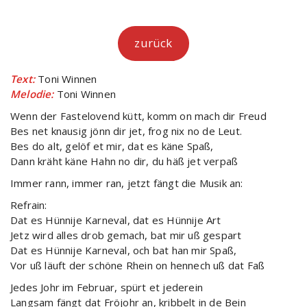
zurück
Text:
Toni Winnen
Melodie:
Toni Winnen
Wenn der Fastelovend kütt, komm on mach dir Freud
Bes net knausig jönn dir jet, frog nix no de Leut.
Bes do alt, gelöf et mir, dat es käne Spaß,
Dann kräht käne Hahn no dir, du häß jet verpaß
Immer rann, immer ran, jetzt fängt die Musik an:
Refrain:
Dat es Hünnije Karneval, dat es Hünnije Art
Jetz wird alles drob gemach, bat mir uß gespart
Dat es Hünnije Karneval, och bat han mir Spaß,
Vor uß läuft der schöne Rhein on hennech uß dat Faß
Jedes Johr im Februar, spürt et jederein
Langsam fängt dat Fröjohr an, kribbelt in de Bein