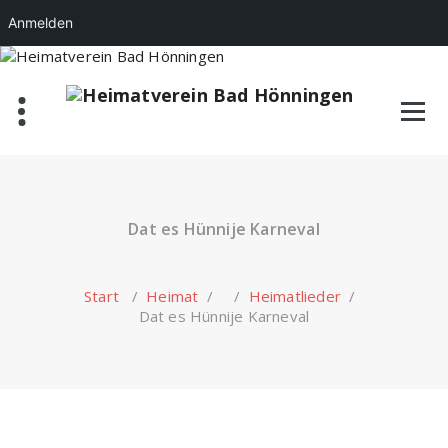
Anmelden
Zum
Inhalt
springen
Dat es Hünnije Karneval
Start
/
Heimat
/ /
Heimatlieder
/
Dat es Hünnije Karneval