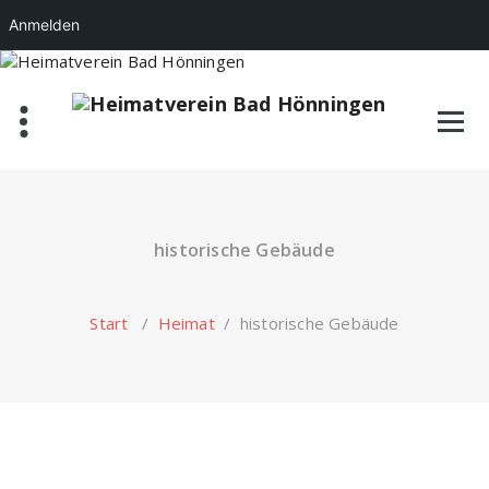
Anmelden
Zum
Inhalt
springen
historische Gebäude
Start
/
Heimat
/
historische Gebäude