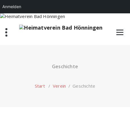
Anmelden
Zum
Inhalt
springen
Geschichte
Start
/
Verein
/
Geschichte