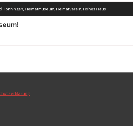
d Hönningen
,
Heimatmuseum
,
Heimatverein
,
Hohes Haus
useum!
chutzerklärung