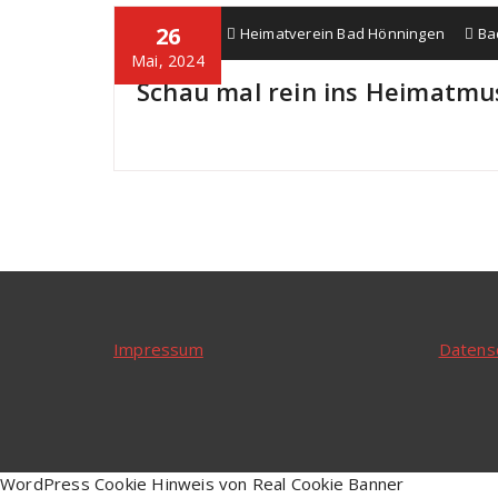
26
Alice Job
Heimatverein Bad Hönningen
Ba
Mai, 2024
Schau mal rein ins Heimatm
Impressum
Datens
WordPress Cookie Hinweis von Real Cookie Banner