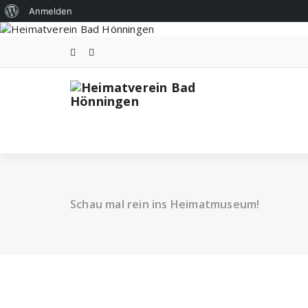
Über
Anmelden
Zum
WordPress
Inhalt
springen
Schau mal rein ins Heimatmuseum!