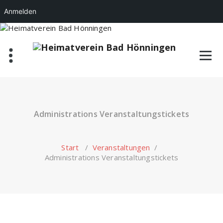
Anmelden
Zum
Inhalt
springen
Administrations Veranstaltungstickets
Start
/
Veranstaltungen
/
Administrations Veranstaltungstickets