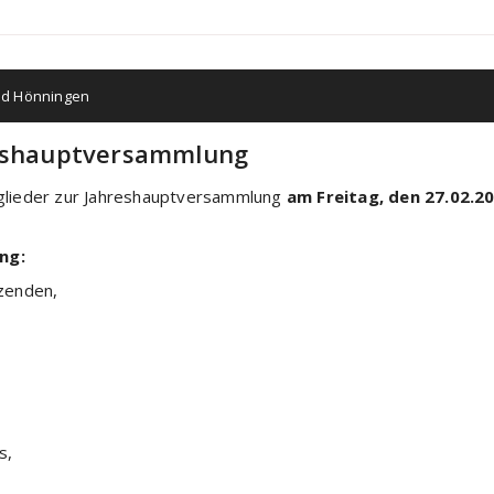
ad Hönningen
reshauptversammlung
tglieder zur Jahreshauptversammlung
am Freitag, den 27.02.2
ng:
zenden,
s,