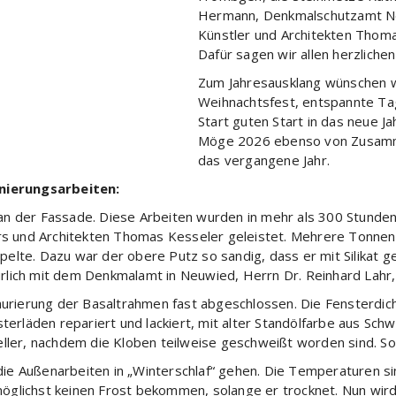
Hermann, Denkmalschutzamt Neu
Künstler und Architekten Thoma
Dafür sagen wir allen herzlichen
Zum Jahresausklang wünschen wir
Weihnachtsfest, entspannte Ta
Start guten Start in das neue Ja
Möge 2026 ebenso von Zusamm
das vergangene Jahr.
anierungsarbeiten:
n an der Fassade. Diese Arbeiten wurden in mehr als 300 Stunde
rs und Architekten Thomas Kesseler geleistet. Mehrere Tonnen
lte. Dazu war der obere Putz so sandig, dass er mit Silikat 
lich mit dem Denkmalamt in Neuwied, Herrn Dr. Reinhard Lahr
urierung der Basaltrahmen fast abgeschlossen. Die Fensterdich
terläden repariert und lackiert, mit alter Standölfarbe aus Sc
ller, nachdem die Kloben teilweise geschweißt worden sind. 
 Außenarbeiten in „Winterschlaf“ gehen. Die Temperaturen sind
möglichst keinen Frost bekommen, solange er trocknet. Nun wird