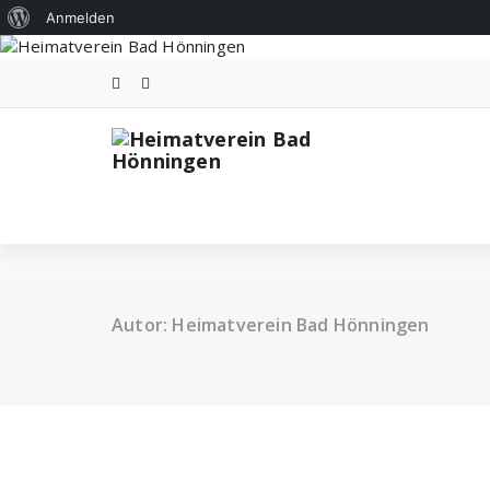
Über
Anmelden
Zum
WordPress
Inhalt
springen
Autor: Heimatverein Bad Hönningen