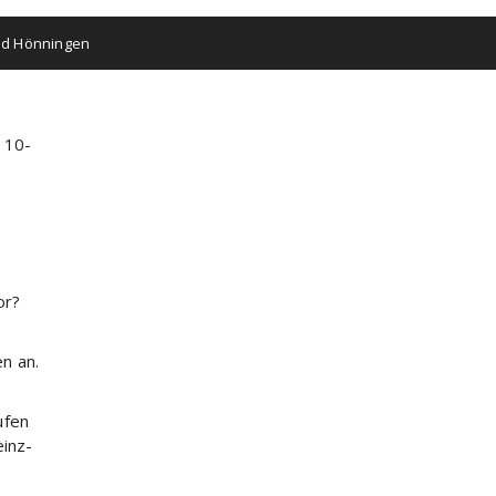
ad Hönningen
n 10-
or?
n an.
ufen
einz-