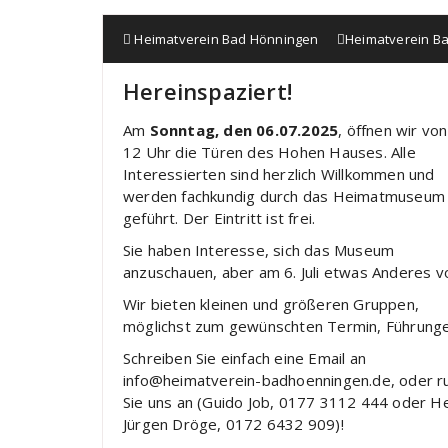
Heimatverein Bad Hönningen
Heimatverein B
Hereinspaziert!
Am
Sonntag, den 06.07.2025
, öffnen wir vo
12 Uhr die Türen des Hohen Hauses. Alle
Interessierten sind herzlich Willkommen und
werden fachkundig durch das Heimatmuseum
geführt. Der Eintritt ist frei.
Sie haben Interesse, sich das Museum
anzuschauen, aber am 6. Juli etwas Anderes v
Wir bieten kleinen und größeren Gruppen,
möglichst zum gewünschten Termin, Führunge
Schreiben Sie einfach eine Email an
info@heimatverein-badhoenningen.de, oder r
Sie uns an (Guido Job, 0177 3112 444 oder H
Jürgen Dröge, 0172 6432 909)!