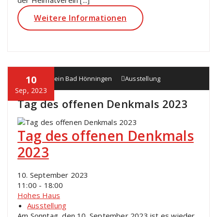
der Heimatverein [...]
Weitere Informationen
10
Heimatverein Bad Hönningen
Ausstellung
Sep, 2023
Tag des offenen Denkmals 2023
Tag des offenen Denkmals
2023
10. September 2023
11:00 - 18:00
Hohes Haus
Ausstellung
Am Sonntag, den 10. September 2023 ist es wieder