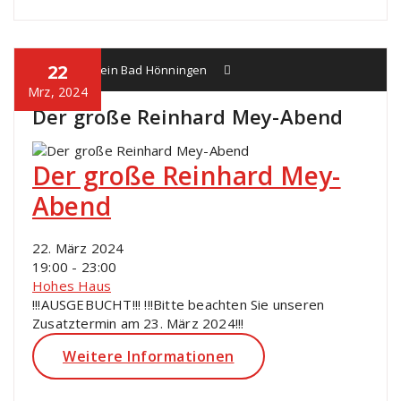
22
Heimatverein Bad Hönningen
Mrz, 2024
Der große Reinhard Mey-Abend
Der große Reinhard Mey-
Abend
22. März 2024
19:00 - 23:00
Hohes Haus
!!!AUSGEBUCHT!!! !!!Bitte beachten Sie unseren
Zusatztermin am 23. März 2024!!!
Weitere Informationen