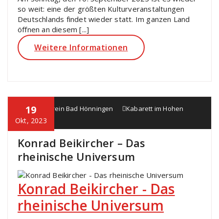
so weit: eine der größten Kulturveranstaltungen
Deutschlands findet wieder statt. Im ganzen Land
öffnen an diesem [...]
Weitere Informationen
19
Heimatverein Bad Hönningen
Kabarett im Hohen
Haus
Okt, 2023
Konrad Beikircher – Das
rheinische Universum
Konrad Beikircher - Das
rheinische Universum