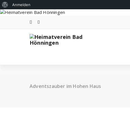
Über
Anmelden
Zum
WordPress
Inhalt
springen
Adventszauber im Hohen Haus