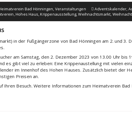
Heimatverein Bad Hönningen
,
Veranstaltungen
Adventskalender
,
A
tverein
,
Hohes Haus
,
Krippenausstellung
,
Weihnachtsmarkt
,
Weihnach
us
arkt) in der Fußgängerzone von Bad Hönningen am 2. und 3. 
s.
esucher am Samstag, den 2. Dezember 2023 von 13.00 Uhr bis 
 es gibt viel zu erleben: Eine Krippenaustellung mit vielen ein
lender im Innenhof des Hohen Hauses. Zusätzlich bietet der He
nstigen Preisen an.
uf Ihren Besuch. Weitere Informationen zum Heimatverein Bad 