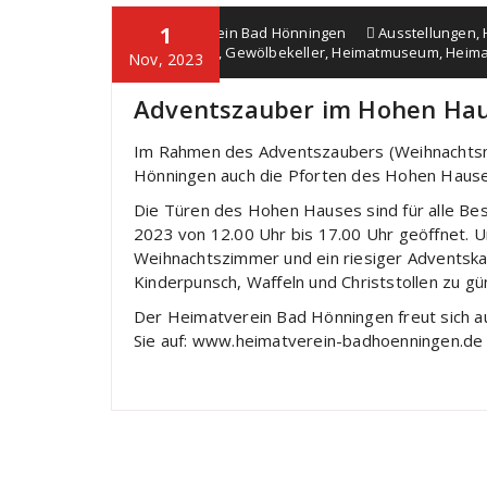
1
Heimatverein Bad Hönningen
Ausstellungen
,
Engagement
,
Gewölbekeller
,
Heimatmuseum
,
Heima
Nov, 2023
Adventszauber im Hohen Ha
Im Rahmen des Adventszaubers (Weihnachtsm
Hönningen auch die Pforten des Hohen Hause
Die Türen des Hohen Hauses sind für alle B
2023 von 12.00 Uhr bis 17.00 Uhr geöffnet. Und
Weihnachtszimmer und ein riesiger Adventska
Kinderpunsch, Waffeln und Christstollen zu gü
Der Heimatverein Bad Hönningen freut sich a
Sie auf: www.heimatverein-badhoenningen.de