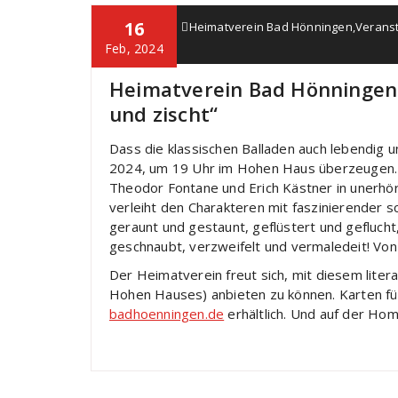
16
Alice Job
Heimatverein Bad Hönningen
,
Verans
Ruland
Feb, 2024
Heimatverein Bad Hönningen 
und zischt“
Dass die klassischen Balladen auch lebendig 
2024, um 19 Uhr im Hohen Haus überzeugen. 
Theodor Fontane und Erich Kästner in unerhö
verleiht den Charakteren mit faszinierender s
geraunt und gestaunt, geflüstert und gefluc
geschnaubt, verzweifelt und vermaledeit! Von la
Der Heimatverein freut sich, mit diesem lite
Hohen Hauses) anbieten zu können. Karten fü
badhoenningen.de
erhältlich. Und auf der H