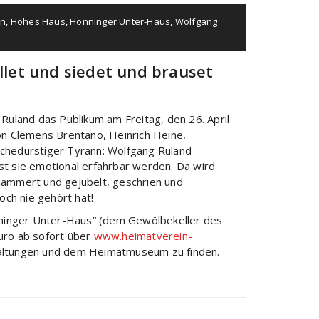
in
,
Hohes Haus
,
Hönninger Unter-Haus
,
Wolfgang
let und siedet und brauset
Ruland das Publikum am Freitag, den 26. April
n Clemens Brentano, Heinrich Heine,
achedurstiger Tyrann: Wolfgang Ruland
sst sie emotional erfahrbar werden. Da wird
jammert und gejubelt, geschrien und
noch nie gehört hat!
önninger Unter-Haus“ (dem Gewölbekeller des
uro ab sofort über
www.heimatverein-
taltungen und dem Heimatmuseum zu finden.