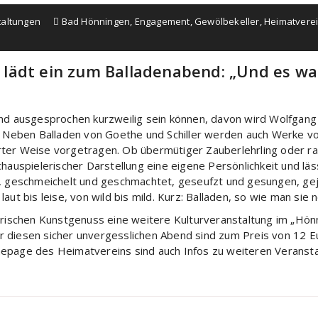
taltungen
Bad Hönningen
,
Engagement
,
Gewölbekeller
,
Heimatvere
lädt ein zum Balladenabend: „Und es wal
und ausgesprochen kurzweilig sein können, davon wird Wolfgang 
Neben Balladen von Goethe und Schiller werden auch Werke vo
rter Weise vorgetragen. Ob übermütiger Zauberlehrling oder r
chauspielerischer Darstellung eine eigene Persönlichkeit und lä
ht, geschmeichelt und geschmachtet, geseufzt und gesungen, ge
ut bis leise, von wild bis mild. Kurz: Balladen, so wie man sie 
rarischen Kunstgenuss eine weitere Kulturveranstaltung im „H
r diesen sicher unvergesslichen Abend sind zum Preis von 12 E
omepage des Heimatvereins sind auch Infos zu weiteren Verans