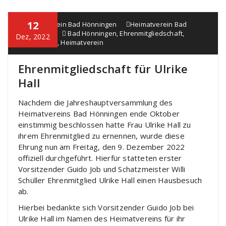
12
Heimatverein Bad Hönningen
Heimatverein Bad
Hönningen
Bad Hönningen
,
Ehrenmitgliedschaft
,
Dez, 2022
Engagement
,
Heimatverein
Ehrenmitgliedschaft für Ulrike
Hall
Nachdem die Jahreshauptversammlung des
Heimatvereins Bad Hönningen ende Oktober
einstimmig beschlossen hatte Frau Ulrike Hall zu
ihrem Ehrenmitglied zu ernennen, wurde diese
Ehrung nun am Freitag, den 9. Dezember 2022
offiziell durchgeführt. Hierfür statteten erster
Vorsitzender Guido Job und Schatzmeister Willi
Schüller Ehrenmitglied Ulrike Hall einen Hausbesuch
ab.
Hierbei bedankte sich Vorsitzender Guido Job bei
Ulrike Hall im Namen des Heimatvereins für ihr