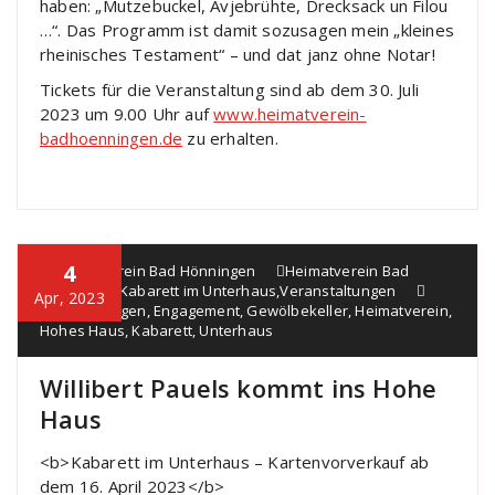
haben: „Mutzebuckel, Avjebrühte, Drecksack un Filou
…“. Das Programm ist damit sozusagen mein „kleines
rheinisches Testament“ – und dat janz ohne Notar!
Tickets für die Veranstaltung sind ab dem 30. Juli
2023 um 9.00 Uhr auf
www.heimatverein-
badhoenningen.de
zu erhalten.
4
Heimatverein Bad Hönningen
Heimatverein Bad
Hönningen
,
Kabarett im Unterhaus
,
Veranstaltungen
Apr, 2023
Bad Hönningen
,
Engagement
,
Gewölbekeller
,
Heimatverein
,
Hohes Haus
,
Kabarett
,
Unterhaus
Willibert Pauels kommt ins Hohe
Haus
<b>Kabarett im Unterhaus – Kartenvorverkauf ab
dem 16. April 2023</b>