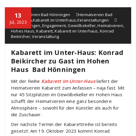
13
Heimatverein Bad Hönningen
Heimatverein Bad
Hönningen
,
Kabarett im Unterhaus
,
Veranstaltungen
Jul, 2023
Bad Hönningen
,
Engagement
,
Gewölbekeller
,
Heimatverein
,
Hohes Haus
,
Kabarett
,
Kabarett im Unterhaus
,
Konrad
Beikircher
,
Veranstaltung
Kabarett im Unter-Haus: Konrad
Beikircher zu Gast im Hohen
Haus Bad Hönningen
Mit der Reihe
Kabarett im Unter-Haus
liefert der
Heimatverein Kabarett zum Anfassen – naja fast. Mit
nur 45 Sitzplätzen im Gewölbekeller im Hohen Haus
schafft der Heimatverein eine ganz besondere
Atmosphäre – sowohl für den Künstler als auch für
die Zuschauer.
Der nächste Termin der Kabarettreihe ist bereits
gesetzt: Am 19. Oktober 2023 kommt Konrad