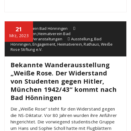
21
Heimatverein Bad Hönningen
Ausstellungen
,
Heimatverein Bad
Mrz, 2023
Hönningen
,
Veranstaltungen
Ausstellung
,
Bad
Hönningen
,
Engagement
,
Heimatverein
,
Rathaus
,
Weiße
Rose Stiftung e.V.
Bekannte Wanderausstellung
„Weiße Rose. Der Widerstand
von Studenten gegen Hitler,
München 1942/43“ kommt nach
Bad Hönningen
Die „Weiße Rose“ steht für den Widerstand gegen
die NS-Diktatur. Vor 80 Jahren wurden ihre Anführer
hingerichtet. Die vorwiegend studentische Gruppe
um Hans und Sophie Scholl hatte mit Flugblättern