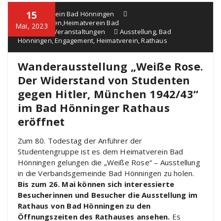
15
Heimatverein Bad Hönningen
Ausstellungen
,
Heimatverein Bad
Mai, 2023
Hönningen
,
Veranstaltungen
Ausstellung
,
Bad
Hönningen
,
Engagement
,
Heimatverein
,
Rathaus
Wanderausstellung „Weiße Rose.
Der Widerstand von Studenten
gegen Hitler, München 1942/43“
im Bad Hönninger Rathaus
eröffnet
Zum 80. Todestag der Anführer der
Studentengruppe ist es dem Heimatverein Bad
Hönningen gelungen die „Weiße Rose“ – Ausstellung
in die Verbandsgemeinde Bad Hönningen zu holen.
Bis zum 26. Mai können sich interessierte
Besucherinnen und Besucher die Ausstellung im
Rathaus von Bad Hönningen zu den
Öffnungszeiten des Rathauses ansehen.
Es