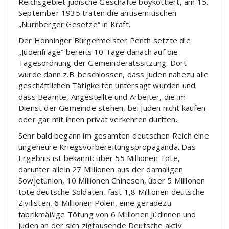
Reichsgebiet jüdische Geschäfte boykottiert, am 15.
September 1935 traten die antisemitischen
„Nürnberger Gesetze“ in Kraft.
Der Hönninger Bürgermeister Penth setzte die
„Judenfrage“ bereits 10 Tage danach auf die
Tagesordnung der Gemeinderatssitzung. Dort
wurde dann z.B. beschlossen, dass Juden nahezu alle
geschäftlichen Tätigkeiten untersagt wurden und
dass Beamte, Angestellte und Arbeiter, die im
Dienst der Gemeinde stehen, bei Juden nicht kaufen
oder gar mit ihnen privat verkehren durften.
Sehr bald begann im gesamten deutschen Reich eine
ungeheure Kriegsvorbereitungspropaganda. Das
Ergebnis ist bekannt: über 55 Millionen Tote,
darunter allein 27 Millionen aus der damaligen
Sowjetunion, 10 Millionen Chinesen, über 5 Millionen
tote deutsche Soldaten, fast 1,8 Millionen deutsche
Zivilisten, 6 Millionen Polen, eine geradezu
fabrikmäßige Tötung von 6 Millionen Jüdinnen und
Juden an der sich zigtausende Deutsche aktiv