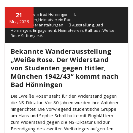
21
Heimatverein Bad Hönningen
Ausstellungen
,
Heimatverein Bad
Mrz, 2023
Hönningen
,
Veranstaltungen
Ausstellung
,
Bad
Hönningen
,
Engagement
,
Heimatverein
,
Rathaus
,
Weiße
Rose Stiftung e.V.
Bekannte Wanderausstellung
„Weiße Rose. Der Widerstand
von Studenten gegen Hitler,
München 1942/43“ kommt nach
Bad Hönningen
Die „Weiße Rose“ steht für den Widerstand gegen
die NS-Diktatur. Vor 80 Jahren wurden ihre Anführer
hingerichtet. Die vorwiegend studentische Gruppe
um Hans und Sophie Scholl hatte mit Flugblättern
zum Widerstand gegen die NS-Diktatur und zur
Beendigung des zweiten Weltkrieges aufgerufen.