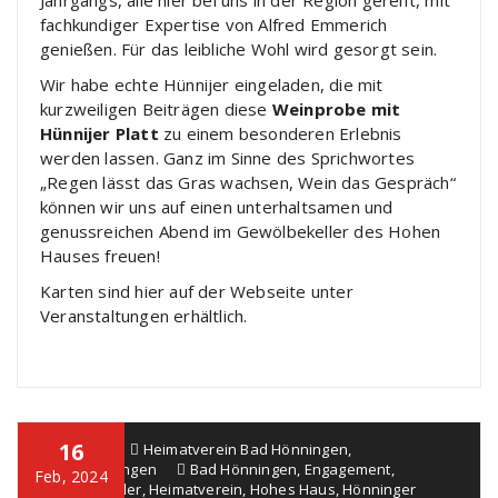
Jahrgangs, alle hier bei uns in der Region gereift, mit
fachkundiger Expertise von Alfred Emmerich
genießen. Für das leibliche Wohl wird gesorgt sein.
Wir habe echte Hünnijer eingeladen, die mit
kurzweiligen Beiträgen diese
Weinprobe mit
Hünnijer Platt
zu einem besonderen Erlebnis
werden lassen. Ganz im Sinne des Sprichwortes
„Regen lässt das Gras wachsen, Wein das Gespräch“
können wir uns auf einen unterhaltsamen und
genussreichen Abend im Gewölbekeller des Hohen
Hauses freuen!
Karten sind hier auf der Webseite unter
Veranstaltungen erhältlich.
16
Alice Job
Heimatverein Bad Hönningen
,
Veranstaltungen
Bad Hönningen
,
Engagement
,
Feb, 2024
Gewölbekeller
,
Heimatverein
,
Hohes Haus
,
Hönninger