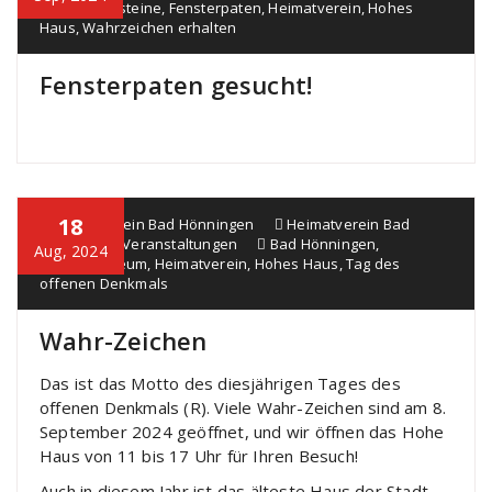
Fensterbausteine
,
Fensterpaten
,
Heimatverein
,
Hohes
Haus
,
Wahrzeichen erhalten
Fensterpaten gesucht!
18
Heimatverein Bad Hönningen
Heimatverein Bad
Hönningen
,
Veranstaltungen
Bad Hönningen
,
Aug, 2024
Heimatmuseum
,
Heimatverein
,
Hohes Haus
,
Tag des
offenen Denkmals
Wahr-Zeichen
Das ist das Motto des diesjährigen Tages des
offenen Denkmals (R). Viele Wahr-Zeichen sind am 8.
September 2024 geöffnet, und wir öffnen das Hohe
Haus von 11 bis 17 Uhr für Ihren Besuch!
Auch in diesem Jahr ist das älteste Haus der Stadt,