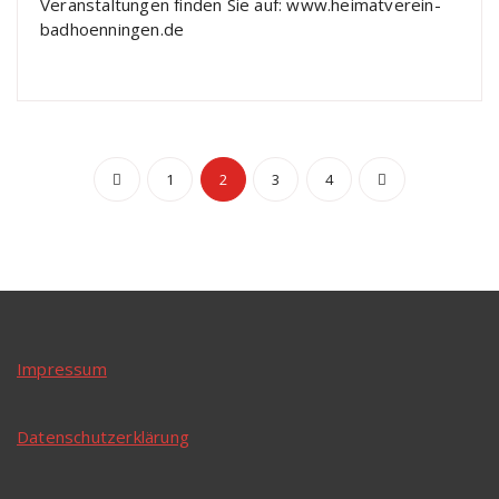
Veranstaltungen finden Sie auf: www.heimatverein-
badhoenningen.de
Beitragsnavigation
1
2
3
4
Impressum
Datenschutzerklärung