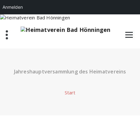
Anmelden
Zum
Inhalt
springen
Jahreshauptversammlung des Heimatvereins
Start