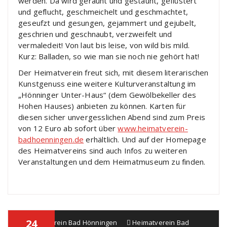
werden. Da wird geraunt und gestaunt, geflüstert
und geflucht, geschmeichelt und geschmachtet,
geseufzt und gesungen, gejammert und gejubelt,
geschrien und geschnaubt, verzweifelt und
vermaledeit! Von laut bis leise, von wild bis mild.
Kurz: Balladen, so wie man sie noch nie gehört hat!
Der Heimatverein freut sich, mit diesem literarischen
Kunstgenuss eine weitere Kulturveranstaltung im
„Hönninger Unter-Haus“ (dem Gewölbekeller des
Hohen Hauses) anbieten zu können. Karten für
diesen sicher unvergesslichen Abend sind zum Preis
von 12 Euro ab sofort über
www.heimatverein-
badhoenningen.de
erhältlich. Und auf der Homepage
des Heimatvereins sind auch Infos zu weiteren
Veranstaltungen und dem Heimatmuseum zu finden.
24
Heimatverein Bad Hönningen
Heimatverein Bad