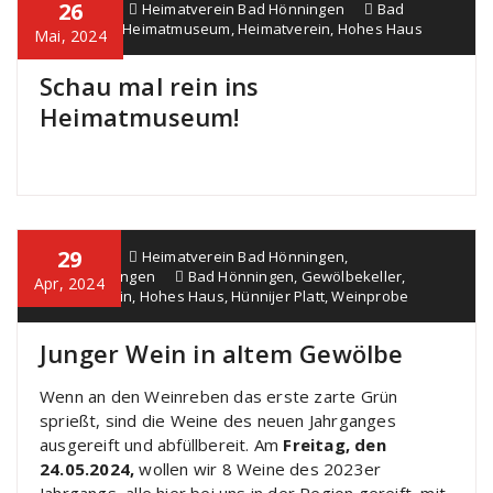
26
Alice Job
Heimatverein Bad Hönningen
Bad
Hönningen
,
Heimatmuseum
,
Heimatverein
,
Hohes Haus
Mai, 2024
Schau mal rein ins
Heimatmuseum!
29
Alice Job
Heimatverein Bad Hönningen
,
Veranstaltungen
Bad Hönningen
,
Gewölbekeller
,
Apr, 2024
Heimatverein
,
Hohes Haus
,
Hünnijer Platt
,
Weinprobe
Junger Wein in altem Gewölbe
Wenn an den Weinreben das erste zarte Grün
sprießt, sind die Weine des neuen Jahrganges
ausgereift und abfüllbereit. Am
Freitag, den
24.05.2024,
wollen wir 8 Weine des 2023er