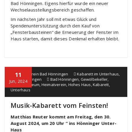
Bad Hönningen. Eigens hierfür wurde ein neuer
Wechselausstellungsbereich geschaffen.
Im nächsten Jahr soll mit etwas Glück und
Spendenunterstützung durch den Kauf von
„Fensterbausteinen“ die Erneuerung der Fenster im
Haus starten, damit dieses Denkmal erhalten bleibt.
11
Heimatverein Bad Hönningen
Kabarett im Unterhaus
,
Veranstaltungen
Bad Hönningen
,
Gewölbekeller
,
Jun, 2024
Heimatmuseum
,
Heimatverein
,
Hohes Haus
,
Kabarett
,
Unterhaus
Musik-Kabarett vom Feinsten!
Matthias Reuter kommt am Freitag, den 30.
August 2024, um 20 Uhr “ ins Hönninger Unter-
Haus