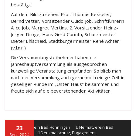
bestätigt.
Auf dem Bild zu sehen: Prof. Thomas Kesseler,
Bernd Vetter, Vorsitzender Guido Job, Schriftführerin
Alice Job, Margret Mertins, 2. Vorsitzender Heinz-
Jürgen Dröge, Hans Gerd Corinth, Schatzmeister
Dieter Ehlscheid, Stadtbürgermeister René Achten
(v.l.n.r.)
Die Versammlungsteilnehmer haben die
Jahreshauptversammlung als ausgesprochen
kurzweilige Veranstaltung empfunden. So blieb man
nach der Versammlung auch gerne noch einige Zeit in
geselliger Runde im „Unter-Haus“ beisammen und
freute sich auf die bevorstehenden Aktivitäten.
23
Heimatverein Bad Hönningen
Heimatverein Bad
Hönningen
Denkmalschutz
,
Engagement
,
Sep, 2024